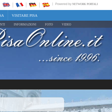
Powered by
NETWORK PORTALI
SA
VISITARE PISA
NTI
INFORMAZIONI
FOTO
VIDEO
Share