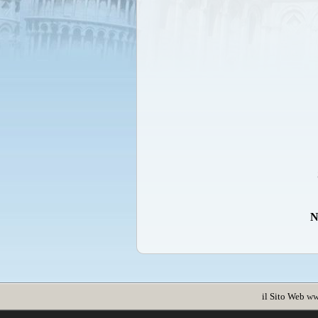
N
il Sito Web
ww