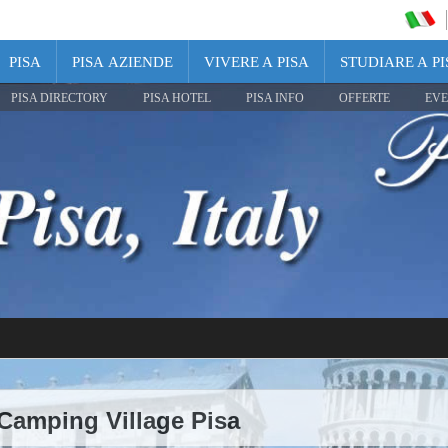
PISA
PISA AZIENDE
VIVERE A PISA
STUDIARE A PI
PISA DIRECTORY
PISA HOTEL
PISA INFO
OFFERTE
EVE
mping Village Pisa