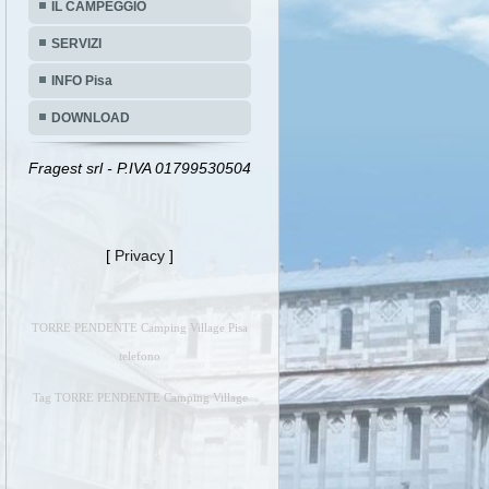
IL CAMPEGGIO
SERVIZI
INFO Pisa
DOWNLOAD
Fragest srl - P.IVA 01799530504
[
Privacy
]
TORRE PENDENTE Camping Village Pisa
telefono
Tag TORRE PENDENTE Camping Village