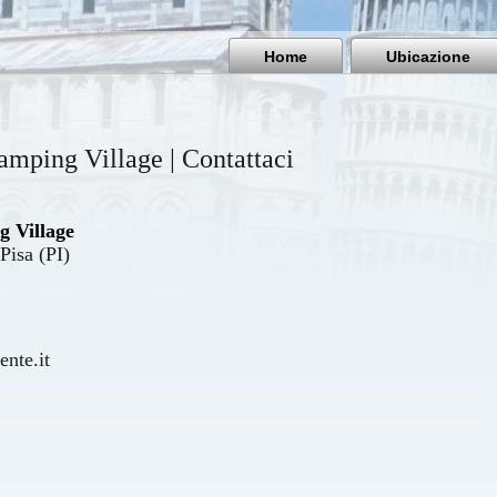
Home
Ubicazione
ng Village | Contattaci
Village
Pisa (PI)
nte.it