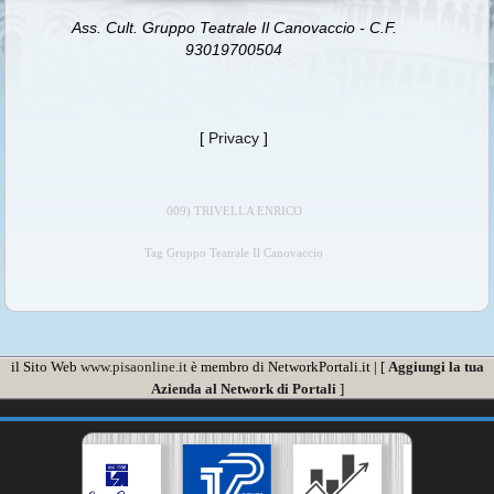
Ass. Cult. Gruppo Teatrale Il Canovaccio - C.F.
93019700504
[
Privacy
]
009) TRIVELLA ENRICO
Tag Gruppo Teatrale Il Canovaccio
il Sito Web
www.pisaonline.it
è membro di NetworkPortali.it | [
Aggiungi la tua
Azienda al Network di Portali
]