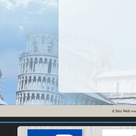
il Sito Web
ww