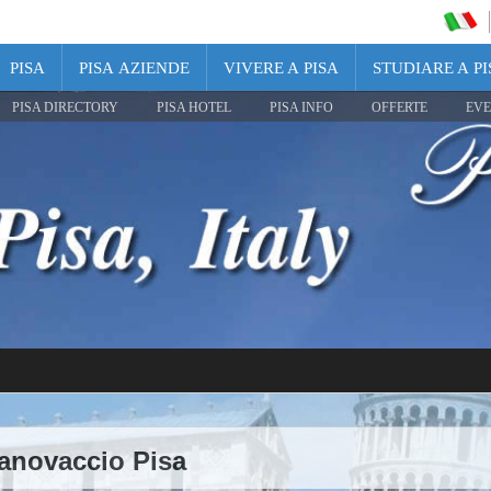
PISA
PISA AZIENDE
VIVERE A PISA
STUDIARE A PI
PISA DIRECTORY
PISA HOTEL
PISA INFO
OFFERTE
EVE
Canovaccio Pisa