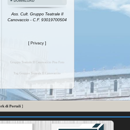
DOWNLOAD
Ass. Cult. Gruppo Teatrale Il
Canovaccio - C.F. 93019700504
[
Privacy
]
Gruppo Teatrale Il Canovaccio Pisa Foto
Tag Gruppo Teatrale Il Canovaccio
rk di Portali
]