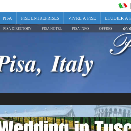
PISA
PISE ENTREPRISES
VIVRE À PISE
ETUDIER À P
PISA DIRECTORY
PISA HOTEL
PISA INFO
OFFRES
�V�