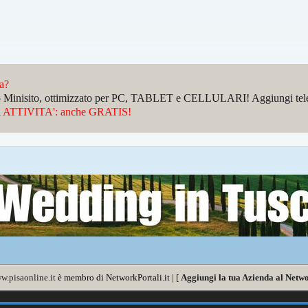
da?
sto Minisito, ottimizzato per PC, TABLET e CELLULARI! Aggiungi telefo
ATTIVITA': anche GRATIS!
w.pisaonline.it
è membro di NetworkPortali.it | [
Aggiungi la tua Azienda al Netwo