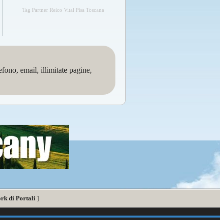
Tag Partner Reico Vital Pisa Toscana
no, email, illimitate pagine,
rk di Portali
]