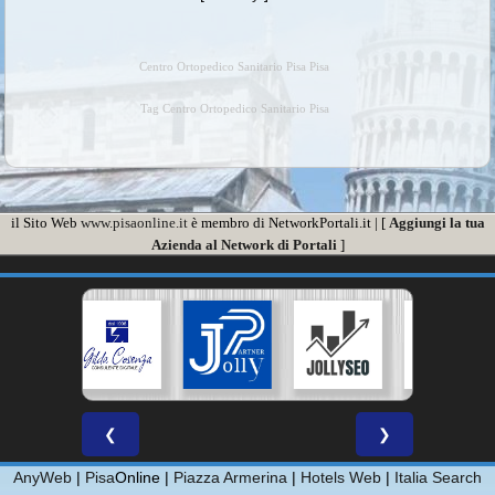
Centro Ortopedico Sanitario Pisa Pisa
Tag Centro Ortopedico Sanitario Pisa
il Sito Web
www.pisaonline.it
è membro di NetworkPortali.it | [
Aggiungi la tua
Azienda al Network di Portali
]
❮
❯
AnyWeb
|
Pisa
Online |
Piazza Armerina
|
Hotels Web
|
Italia Search