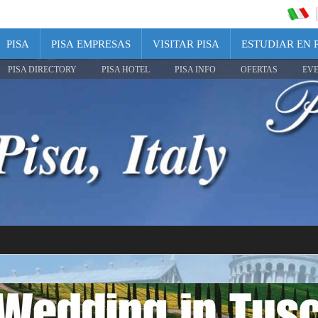
PISA
PISA EMPRESAS
VISITAR PISA
ESTUDIAR EN 
PISA DIRECTORY
PISA HOTEL
PISA INFO
OFERTAS
EV