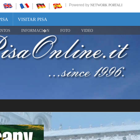
Powered by
NETWORK PORTALI
PISA
VISITAR PISA
ENTOS
INFORMACI�N
FOTO
VIDEO
Share