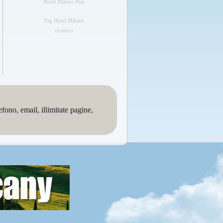
Hotel Milano Pisa
Tag Hotel Milano
ricettiva
no, email, illimitate pagine,