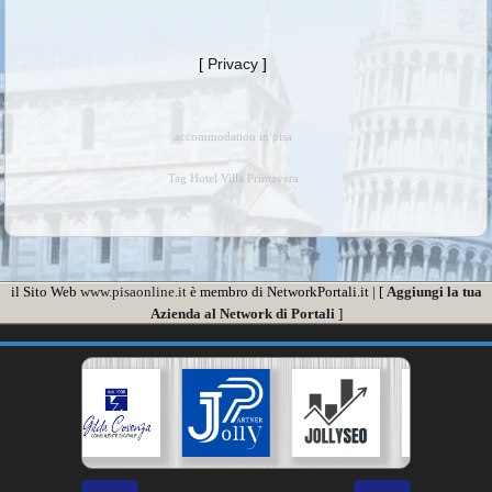
[
Privacy
]
accommodation in pisa
Tag Hotel Villa Primavera
il Sito Web
www.pisaonline.it
è membro di NetworkPortali.it | [
Aggiungi la tua
Azienda al Network di Portali
]