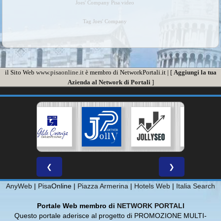
Joes' Company Pisa video
Tag Joes' Company
il Sito Web
www.pisaonline.it
è membro di NetworkPortali.it | [
Aggiungi la tua
Azienda al Network di Portali
]
❮
❯
AnyWeb
|
Pisa
Online |
Piazza Armerina
|
Hotels Web
|
Italia Search
Portale Web membro di
NETWORK PORTALI
Questo portale aderisce al progetto di PROMOZIONE MULTI-