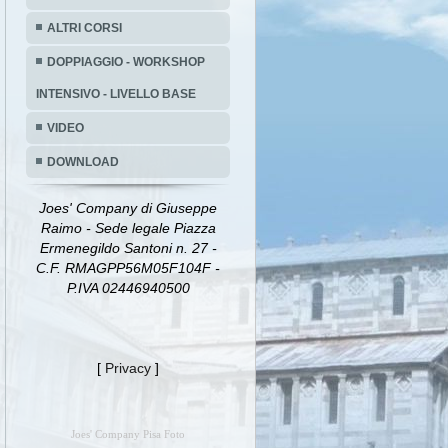
ALTRI CORSI
DOPPIAGGIO - WORKSHOP
INTENSIVO - LIVELLO BASE
VIDEO
DOWNLOAD
Joes' Company di Giuseppe
Raimo - Sede legale Piazza
Ermenegildo Santoni n. 27 -
C.F. RMAGPP56M05F104F -
P.IVA 02446940500
[
Privacy
]
Joes' Company Pisa Foto