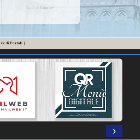
Tag Joes' Company
rk di Portali
]
❯