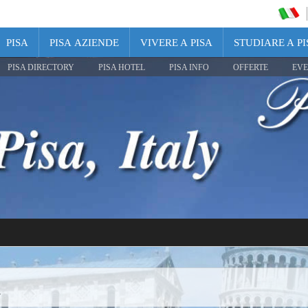
PISA
PISA AZIENDE
VIVERE A PISA
STUDIARE A PI
PISA DIRECTORY
PISA HOTEL
PISA INFO
OFFERTE
EVE