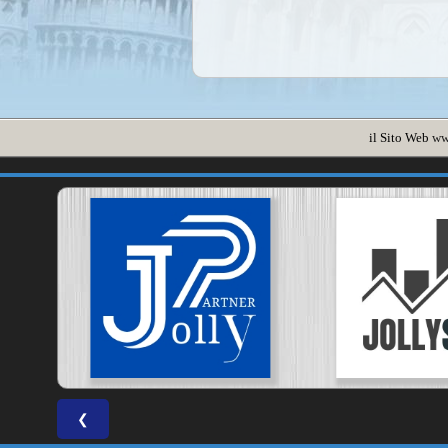
il Sito Web
ww
❮