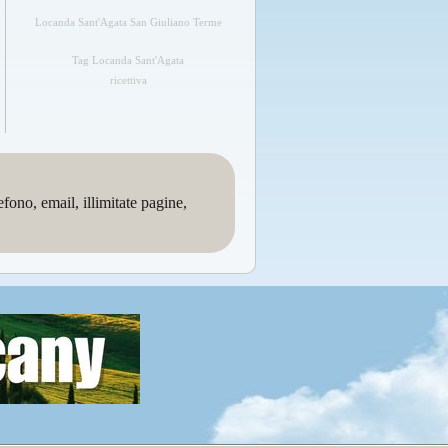
Locanda Sant'Agata San Giuliano Terme
Tag Locanda Sant'Agata
ricettiva
no, email, illimitate pagine,