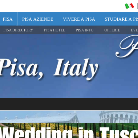
PISA
PISA AZIENDE
VIVERE A PISA
STUDIARE A PI
PISA DIRECTORY
PISA HOTEL
PISA INFO
OFFERTE
EVE