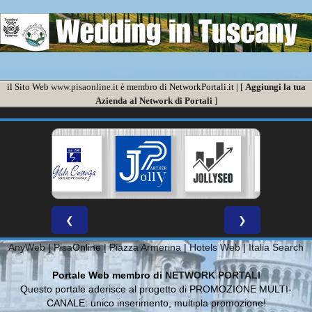
il Sito Web
www.pisaonline.it
è membro di NetworkPortali.it | [
Aggiungi la tua
Azienda al Network di Portali
]
❮
❯
AnyWeb
|
Pisa
Online |
Piazza Armerina
|
Hotels Web
|
Italia Search
Portale Web membro di
NETWORK PORTALI
Questo portale aderisce al progetto di PROMOZIONE MULTI-
CANALE: unico inserimento, multipla promozione!