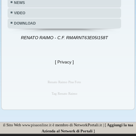
NEWS
VIDEO
DOWNLOAD
RENATO RAIMO - C.F. RMARNT63E05I158T
[
Privacy
]
Renato Raimo Pisa Foto
Tag Renato Raimo
il Sito Web
www.pisaonline.it
è membro di NetworkPortali.it | [
Aggiungi la tua
Azienda al Network di Portali
]