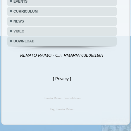
EVENTS
CURRICULUM
NEWS
VIDEO
DOWNLOAD
RENATO RAIMO - C.F. RMARNT63E05I158T
[
Privacy
]
Renato Raimo Pisa telefono
Tag Renato Raimo