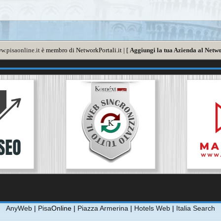
w.pisaonline.it
è membro di NetworkPortali.it | [
Aggiungi la tua Azienda al Netwo
AnyWeb
|
Pisa
Online |
Piazza Armerina
|
Hotels Web
|
Italia Search