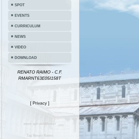
SPOT
EVENTS
CURRICULUM
NEWS
VIDEO
DOWNLOAD
RENATO RAIMO - C.F.
RMARNT63E05I158T
[
Privacy
]
attore spot pubblicitari
Tag Renato Raimo