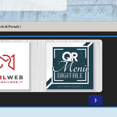
rk di Portali
]
❯