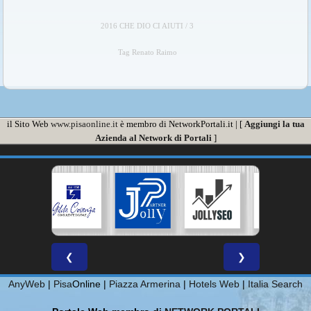
2016 CHE DIO CI AIUTI / 3
Tag Renato Raimo
il Sito Web
www.pisaonline.it
è membro di NetworkPortali.it | [
Aggiungi la tua
Azienda al Network di Portali
]
❮
❯
AnyWeb
|
Pisa
Online |
Piazza Armerina
|
Hotels Web
|
Italia Search