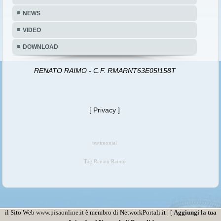
VIDEO
DOWNLOAD
RENATO RAIMO - C.F. RMARNT63E05I158T
[
Privacy
]
testimonial
Tag Renato Raimo
il Sito Web
www.pisaonline.it
è membro di NetworkPortali.it | [
Aggiungi la tua
Azienda al Network di Portali
]