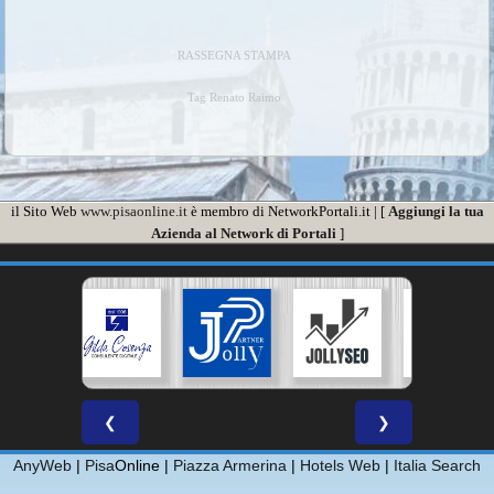
RASSEGNA STAMPA
Tag Renato Raimo
il Sito Web
www.pisaonline.it
è membro di NetworkPortali.it | [
Aggiungi la tua
Azienda al Network di Portali
]
❮
❯
AnyWeb
|
Pisa
Online |
Piazza Armerina
|
Hotels Web
|
Italia Search