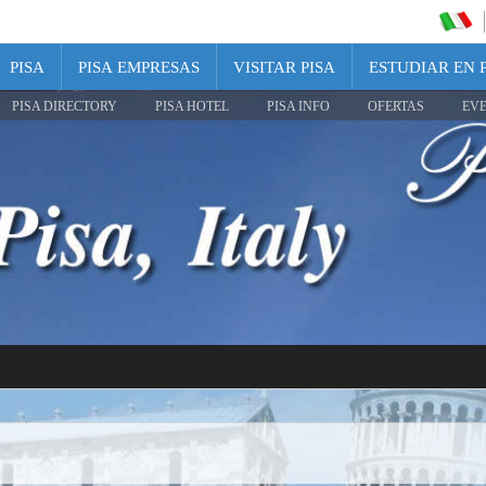
PISA
PISA EMPRESAS
VISITAR PISA
ESTUDIAR EN 
PISA DIRECTORY
PISA HOTEL
PISA INFO
OFERTAS
EV