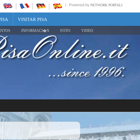
Powered by
NETWORK PORTALI
PISA
VISITAR PISA
ENTOS
INFORMACI�N
FOTO
VIDEO
Share