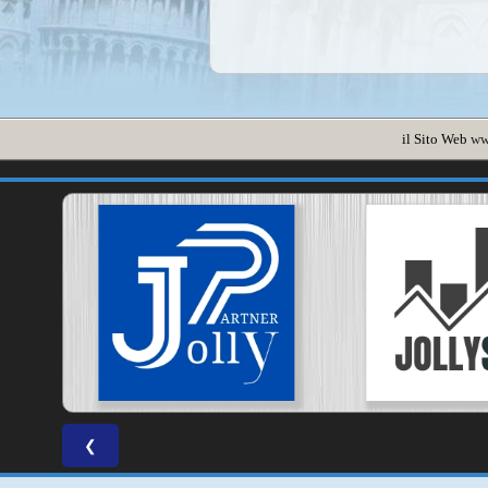
il Sito Web
ww
❮