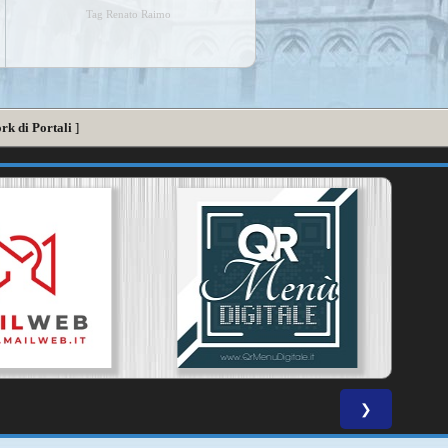
Tag Renato Raimo
rk di Portali
]
❯