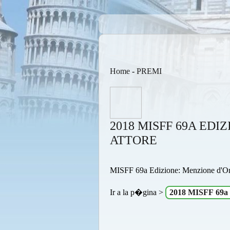
Home
-
PREMI
2018 MISFF 69A ED
ATTORE
MISFF 69a Edizione: Menzione d'On
Ir a la p�gina >
2018 MISFF 69a 