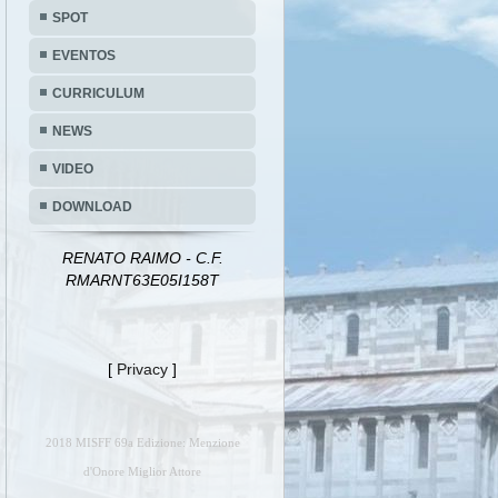
SPOT
EVENTOS
CURRICULUM
NEWS
VIDEO
DOWNLOAD
RENATO RAIMO - C.F.
RMARNT63E05I158T
[
Privacy
]
2018 MISFF 69a Edizione: Menzione
d'Onore Miglior Attore