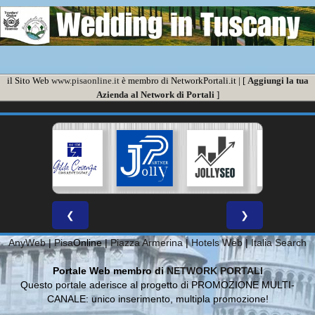
il Sito Web
www.pisaonline.it
è membro di NetworkPortali.it | [
Aggiungi la tua
Azienda al Network di Portali
]
❮
❯
AnyWeb
|
Pisa
Online |
Piazza Armerina
|
Hotels Web
|
Italia Search
Portale Web membro di
NETWORK PORTALI
Questo portale aderisce al progetto di PROMOZIONE MULTI-
CANALE: unico inserimento, multipla promozione!