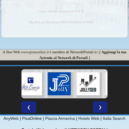
Super centrale incantevole B & B
Tag Bed and Breakfast ARISTON PISA TOWER
il Sito Web
www.pisaonline.it
è membro di NetworkPortali.it | [
Aggiungi la tua
Azienda al Network di Portali
]
❮
❯
AnyWeb
|
Pisa
Online |
Piazza Armerina
|
Hotels Web
|
Italia Search