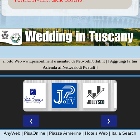
il Sito Web
www.pisaonline.it
è membro di NetworkPortali.it | [
Aggiungi la tua
Azienda al Network di Portali
]
❮
❯
AnyWeb
|
Pisa
Online |
Piazza Armerina
|
Hotels Web
|
Italia Search