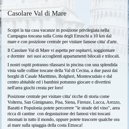
Casolare Val di Mare
Scopri la tua casa vacanze in posizione privilegiata nella
Campagna toscana sulla Costa degli Etruschi a 10 km dal
mare e con posizione centrale per visitare famose citta' d'arte.
Il Casolare Val di Mare vi aspetta per ospitarvi, soggiornare
e dormire nei suoi accoglienti appartamenti bilocali e trilocali.
I nostri ospiti potranno rilassarsi in piscina con una splendida
vista sulle colline toscane della Val di Cecina, a due passi dai
borghi di Casale Marittimo, Bolgheri, Montescudaio e dal
centro abitabile ed i bambini potranno giocare e divertirsi
nell'area giochi creata per loro!
Posizione centrale per visitare citta' ricche di storia come
Volterra, San Gimignano, Pisa, Siena, Firenze, Lucca, Arezzo,
Baratti e Populonia potete percorrere "le strade del vino", area
ricca di cantine con degustazione dei famosi vini toscani
rinomati in tutto il mondo, oppure potete trascorre qualche ora
al mare sulla spiaggia della costa Etrusca!