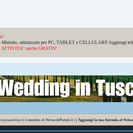
da?
sto Minisito, ottimizzato per PC, TABLET e CELLULARI! Aggiungi telefo
ATTIVITA': anche GRATIS!
w.pisaonline.it
è membro di NetworkPortali.it | [
Aggiungi la tua Azienda al Netwo