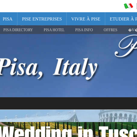
PISA
PISE ENTREPRISES
VIVRE À PISE
ETUDIER À P
PISA DIRECTORY
PISA HOTEL
PISA INFO
OFFRES
�V�