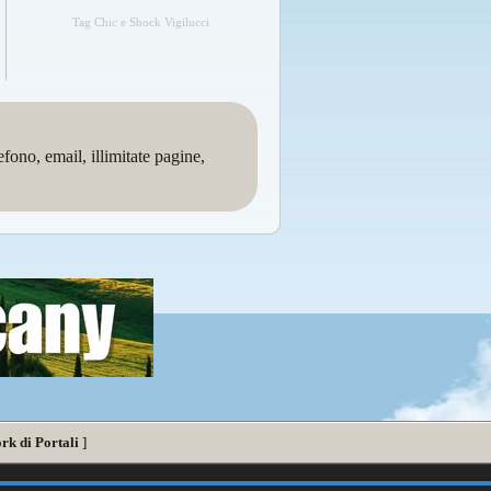
Tag Chic e Shock Vigilucci
no, email, illimitate pagine,
rk di Portali
]