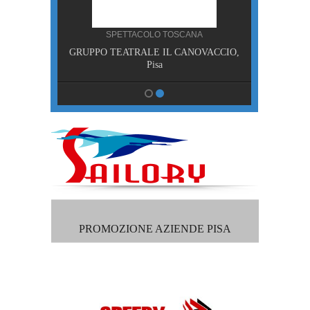
NA
SPETTACOLO TOSCANA
RDE,
GRUPPO TEATRALE IL CANOVACCIO,
isa
Pisa
PROMOZIONE AZIENDE PISA