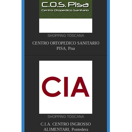
SHOPPING TOSCANA
NA
CENTRO ORTOPEDICO SANITARIO
sa
PISA, Pisa
ANA
SHOPPING TOSCANA
HE NON
C.I.A. CENTRO INGROSSO
ALIMENTARI, Pontedera