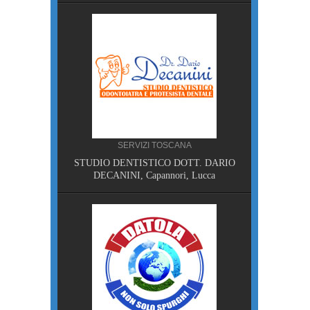
, Pisa
SERVIZI TOSCANA
STUDIO DENTISTICO DOTT. DARIO
NA
DECANINI, Capannori, Lucca
MPING