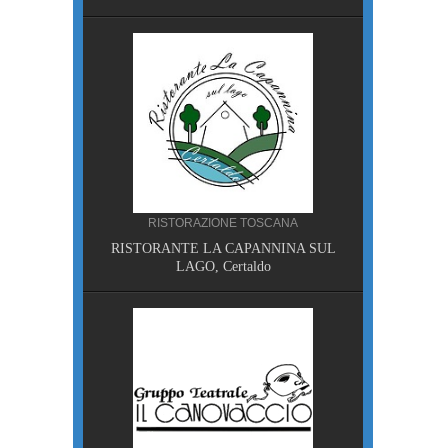
A
RISTORAZIONE TOSCANA
I, Piazza
RISTORANTE LA CAPANNINA SUL
LAGO, Certaldo