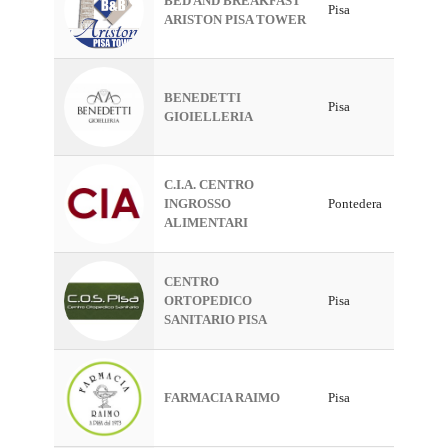
BED AND BREAKFAST
Pisa
ARISTON PISA TOWER
BENEDETTI
Pisa
GIOIELLERIA
C.I.A. CENTRO
INGROSSO
Pontedera
ALIMENTARI
CENTRO
ORTOPEDICO
Pisa
SANITARIO PISA
FARMACIA RAIMO
Pisa