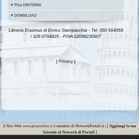
Pisa DINTORNI
DOWNLOAD
Libreria Erasmus di Enrico Stampacchia - Tel. 050 554059
/ 329 0704825 - P.IVA 02098230507
[
Privacy
]
Libreria Erasmus Pisa eventi
Tag Libreria Erasmus
il Sito Web
www.pisaonline.it
è membro di NetworkPortali.it | [
Aggiungi la tua
Azienda al Network di Portali
]