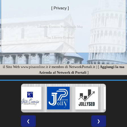
[
Privacy
]
Libreria Erasmus Pisa Google Map
Tag Libreria Erasmus
il Sito Web
www.pisaonline.it
è membro di NetworkPortali.it | [
Aggiungi la tua
Azienda al Network di Portali
]
❮
❯