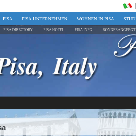
PISA
PISA UNTERNEHMEN
WOHNEN IN PISA
STUDI
PISA DIRECTORY
PISA HOTEL
PISA INFO
SONDERANGEBOT
sa