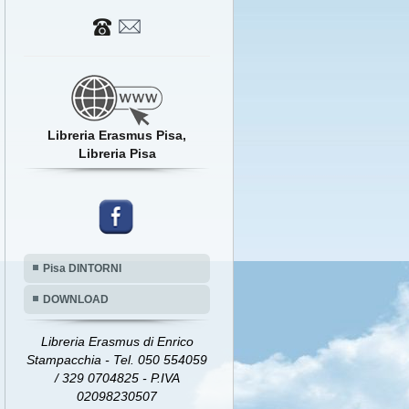
Libreria Erasmus Pisa,
Libreria Pisa
Pisa DINTORNI
DOWNLOAD
Libreria Erasmus di Enrico
Stampacchia - Tel. 050 554059
/ 329 0704825 - P.IVA
02098230507