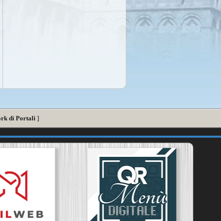
rk di Portali
]