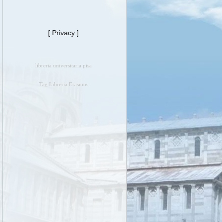
[
Privacy
]
libreria universitaria pisa
Tag Libreria Erasmus