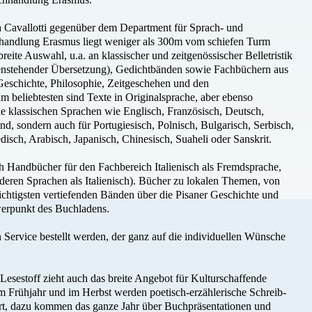
 Cavallotti gegenüber dem Department für Sprach- und
chhandlung Erasmus liegt weniger als 300m vom schiefen Turm
 breite Auswahl, u.a. an klassischer und zeitgenössischer Belletristik
benstehender Übersetzung), Gedichtbänden sowie Fachbüchern aus
 Geschichte, Philosophie, Zeitgeschehen und den
m beliebtesten sind Texte in Originalsprache, aber ebenso
die klassischen Sprachen wie Englisch, Französisch, Deutsch,
d, sondern auch für Portugiesisch, Polnisch, Bulgarisch, Serbisch,
sch, Arabisch, Japanisch, Chinesisch, Suaheli oder Sanskrit.
 Handbücher für den Fachbereich Italienisch als Fremdsprache,
eren Sprachen als Italienisch). Bücher zu lokalen Themen, von
ichtigsten vertiefenden Bänden über die Pisaner Geschichte und
hwerpunkt des Buchladens.
 Service bestellt werden, der ganz auf die individuellen Wünsche
esestoff zieht auch das breite Angebot für Kulturschaffende
 Frühjahr und im Herbst werden poetisch-erzählerische Schreib-
t, dazu kommen das ganze Jahr über Buchpräsentationen und