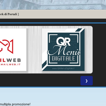
rk di Portali
]
❯
ultipla promozione!