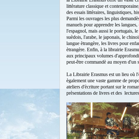
littèrature classique et contemporaine
des essais littèraires, linguistiques, 
Parmi les ouvrages les plus demandès
manuels pour apprendre les langues, et
l'espagnol, mais aussi le portugais, le
suèdois, l'arabe, le japonais, le chino
langue ètrangère, les livres pour enf
ètrangère. Enfin, à la librairie Erasm
aux principaux volumes d'approfondiss
peut-être commandè au moyen d'un ser
La Librairie Erasmus est un lieu où l
ègalement une vaste gamme de proposi
ateliers d'ècriture portant sur le rom
prèsentations de livres et des lectur