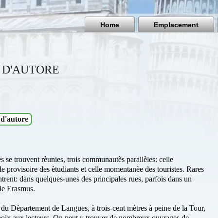
Home
Emplacement
 D'AUTORE
 d'autore
les se trouvent rèunies, trois communautès parallèles: celle
le provisoire des ètudiants et celle momentanèe des touristes. Rares
ontrent: dans quelques-unes des principales rues, parfois dans un
irie Erasmus.
u Dèpartement de Langues, à trois-cent mètres à peine de la Tour,
choix aux lecteurs. On peut y trouver de nombreux ouvrages de