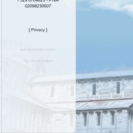
/ 329 0704825 - P.IVA
02098230507
[
Privacy
]
marenia dialoghi d'autore
Tag Libreria Erasmus