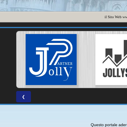
il Sito Web
ww
❮
Questo portale ade