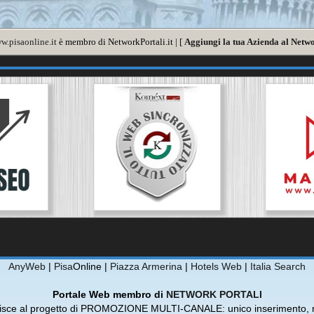
w.pisaonline.it
è membro di NetworkPortali.it | [
Aggiungi la tua Azienda al Netwo
AnyWeb
|
Pisa
Online |
Piazza Armerina
|
Hotels Web
|
Italia Search
Portale Web membro di
NETWORK PORTALI
risce al progetto di PROMOZIONE MULTI-CANALE: unico inserimento, m