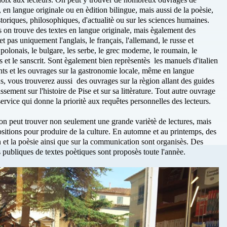
, en langue originale ou en èdition bilingue, mais aussi de la poèsie,
historiques, philosophiques, d'actualitè ou sur les sciences humaines.
 on trouve des textes en langue originale, mais ègalement des
 pas uniquement l'anglais, le français, l'allemand, le russe et
 polonais, le bulgare, les serbe, le grec moderne, le roumain, le
is et le sanscrit. Sont ègalement bien reprèsentès les manuels d'italien
ants et les ouvrages sur la gastronomie locale, même en langue
us, vous trouverez aussi des ouvrages sur la règion allant des guides
ement sur l'histoire de Pise et sur sa littèrature. Tout autre ouvrage
vice qui donne la prioritè aux requêtes personnelles des lecteurs.
'on peut trouver non seulement une grande variètè de lectures, mais
tions pour produire de la culture. En automne et au printemps, des
an et la poèsie ainsi que sur la communication sont organisès. Des
es publiques de textes poètiques sont proposès toute l'annèe.