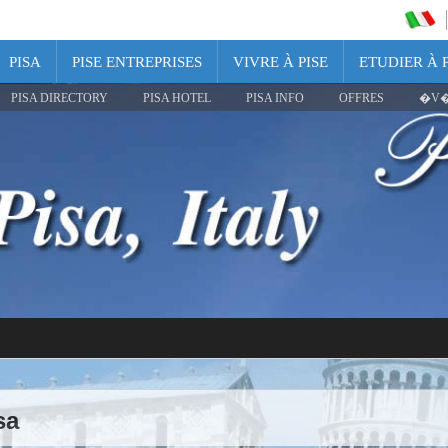
PISA
PISE ENTREPRISES
VIVRE À PISE
ETUDIER À P
PISA DIRECTORY
PISA HOTEL
PISA INFO
OFFRES
�V�
sa