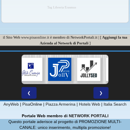
Tag Libreria Erasmus
il Sito Web
www.pisaonline.it
è membro di NetworkPortali.it | [
Aggiungi la tua
Azienda al Network di Portali
]
❮
❯
AnyWeb
|
Pisa
Online |
Piazza Armerina
|
Hotels Web
|
Italia Search
Portale Web membro di
NETWORK PORTALI
Questo portale aderisce al progetto di PROMOZIONE MULTI-
CANALE: unico inserimento, multipla promozione!