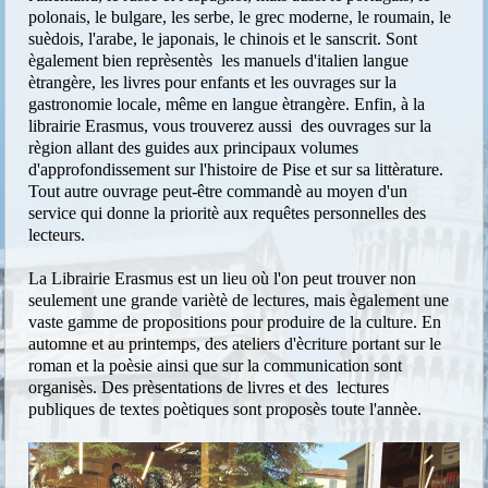
polonais, le bulgare, les serbe, le grec moderne, le roumain, le
suèdois, l'arabe, le japonais, le chinois et le sanscrit. Sont
ègalement bien reprèsentès les manuels d'italien langue
ètrangère, les livres pour enfants et les ouvrages sur la
gastronomie locale, même en langue ètrangère. Enfin, à la
librairie Erasmus, vous trouverez aussi des ouvrages sur la
règion allant des guides aux principaux volumes
d'approfondissement sur l'histoire de Pise et sur sa littèrature.
Tout autre ouvrage peut-être commandè au moyen d'un
service qui donne la prioritè aux requêtes personnelles des
lecteurs.
La Librairie Erasmus est un lieu où l'on peut trouver non
seulement une grande variètè de lectures, mais ègalement une
vaste gamme de propositions pour produire de la culture. En
automne et au printemps, des ateliers d'ècriture portant sur le
roman et la poèsie ainsi que sur la communication sont
organisès. Des prèsentations de livres et des lectures
publiques de textes poètiques sont proposès toute l'annèe.