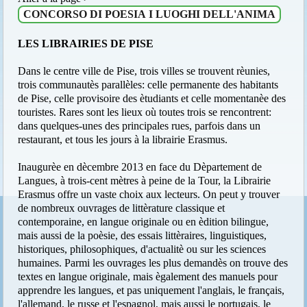
CONCORSO DI POESIA I LUOGHI DELL'ANIMA
LES LIBRAIRIES DE PISE
Dans le centre ville de Pise, trois villes se trouvent rèunies,
trois communautès parallèles: celle permanente des habitants
de Pise, celle provisoire des ètudiants et celle momentanèe des
touristes. Rares sont les lieux où toutes trois se rencontrent:
dans quelques-unes des principales rues, parfois dans un
restaurant, et tous les jours à la librairie Erasmus.
Inaugurèe en dècembre 2013 en face du Dèpartement de
Langues, à trois-cent mètres à peine de la Tour, la Librairie
Erasmus offre un vaste choix aux lecteurs. On peut y trouver
de nombreux ouvrages de littèrature classique et
contemporaine, en langue originale ou en èdition bilingue,
mais aussi de la poèsie, des essais littèraires, linguistiques,
historiques, philosophiques, d'actualitè ou sur les sciences
humaines. Parmi les ouvrages les plus demandès on trouve des
textes en langue originale, mais ègalement des manuels pour
apprendre les langues, et pas uniquement l'anglais, le français,
l'allemand, le russe et l'espagnol, mais aussi le portugais, le