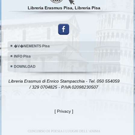
Libreria Erasmus Pisa, Libreria Pisa
�V�NEMENTS Pisa
INFO Pisa
DOWNLOAD
Libreria Erasmus di Enrico Stampacchia - Tel. 050 554059
/ 329 0704825 - P.IVA 02098230507
[
Privacy
]
CONCORSO DI POESIA I LUOGHI DELL’ANIMA