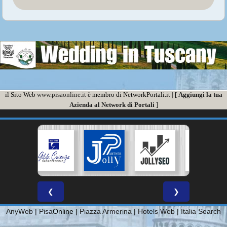
il Sito Web
www.pisaonline.it
è membro di NetworkPortali.it | [
Aggiungi la tua
Azienda al Network di Portali
]
❮
❯
AnyWeb
|
Pisa
Online |
Piazza Armerina
|
Hotels Web
|
Italia Search