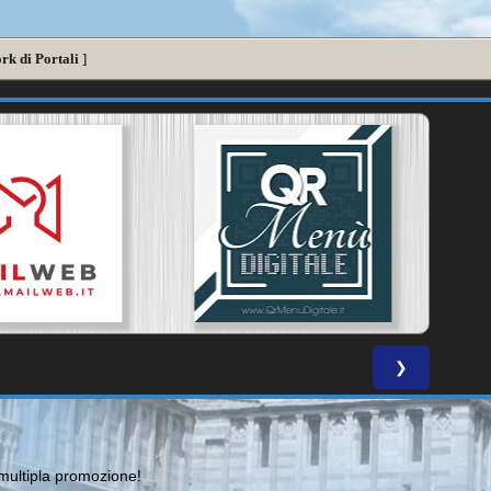
rk di Portali
]
❯
ultipla promozione!