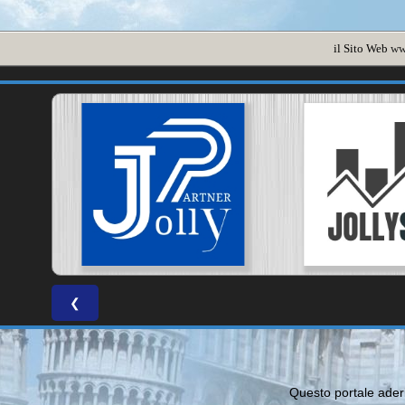
il Sito Web
ww
❮
Questo portale ade