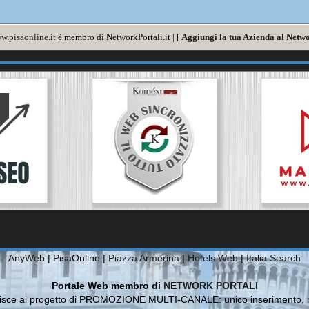
w.pisaonline.it
è membro di NetworkPortali.it | [
Aggiungi la tua Azienda al Netwo
AnyWeb
|
Pisa
Online |
Piazza Armerina
|
Hotels Web
|
Italia Search
Portale Web membro di
NETWORK PORTALI
risce al progetto di PROMOZIONE MULTI-CANALE: unico inserimento, m