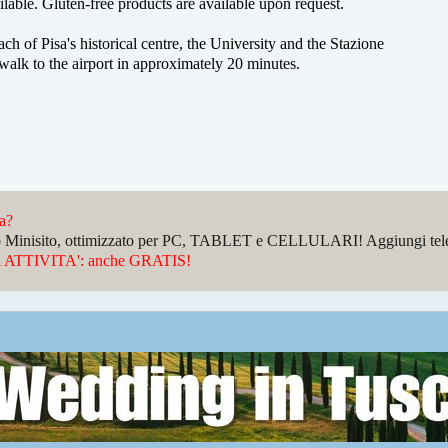
lable. Gluten-free products are available upon request.
h of Pisa's historical centre, the University and the Stazione
walk to the airport in approximately 20 minutes.
da?
sto Minisito, ottimizzato per PC, TABLET e CELLULARI! Aggiungi telefo
ATTIVITA': anche GRATIS!