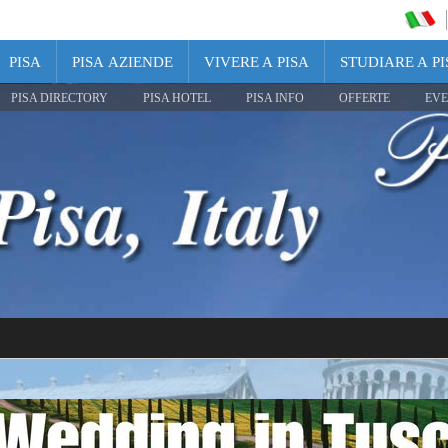
PISA
PISA AZIENDE
VIVERE A PISA
STUDIARE A PI
PISA DIRECTORY
PISA HOTEL
PISA INFO
OFFERTE
EVE