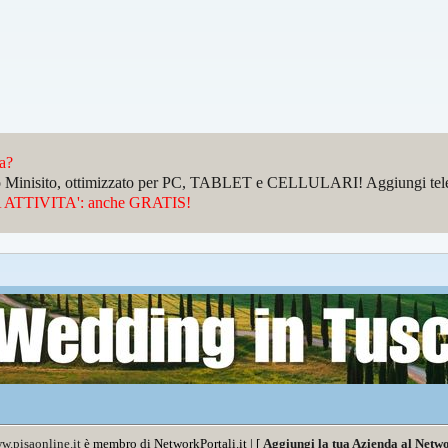
da?
sto Minisito, ottimizzato per PC, TABLET e CELLULARI! Aggiungi telefo
ATTIVITA': anche GRATIS!
w.pisaonline.it
è membro di NetworkPortali.it | [
Aggiungi la tua Azienda al Netwo