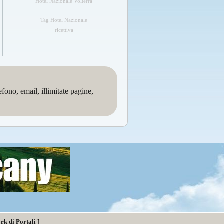
Hotel Nazionale Volterra
Tag Hotel Nazionale
ricettiva
no, email, illimitate pagine,
rk di Portali
]