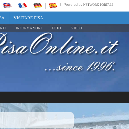
Powered by
NETWORK PORTALI
SA
VISITARE PISA
NTI
INFORMAZIONI
FOTO
VIDEO
Share