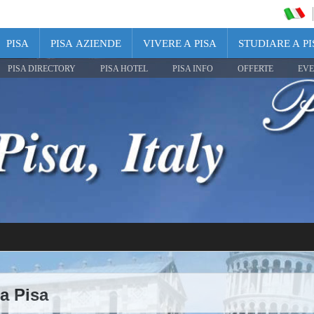
PISA
PISA AZIENDE
VIVERE A PISA
STUDIARE A PI
PISA DIRECTORY
PISA HOTEL
PISA INFO
OFFERTE
EVE
a Pisa