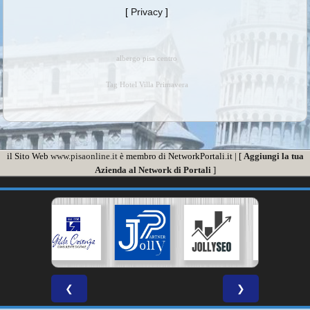
[
Privacy
]
albergo pisa centro
Tag Hotel Villa Primavera
il Sito Web
www.pisaonline.it
è membro di NetworkPortali.it | [
Aggiungi la tua
Azienda al Network di Portali
]
❮
❯