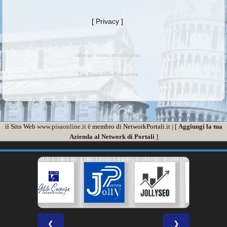
[
Privacy
]
albergo vicino torre di pisa
Tag Hotel Villa Primavera
il Sito Web
www.pisaonline.it
è membro di NetworkPortali.it | [
Aggiungi la tua
Azienda al Network di Portali
]
❮
❯