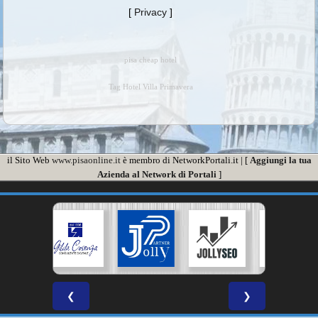
[
Privacy
]
pisa cheap hotel
Tag Hotel Villa Primavera
il Sito Web
www.pisaonline.it
è membro di NetworkPortali.it | [
Aggiungi la tua
Azienda al Network di Portali
]
❮
❯