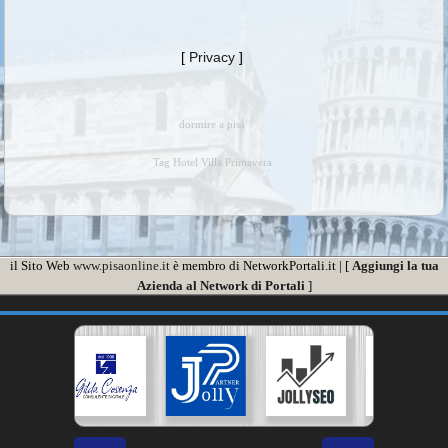
[
Privacy
]
dormire a pisa
Tag Hotel Villa Primavera
il Sito Web
www.pisaonline.it
è membro di NetworkPortali.it | [
Aggiungi la tua
Azienda al Network di Portali
]