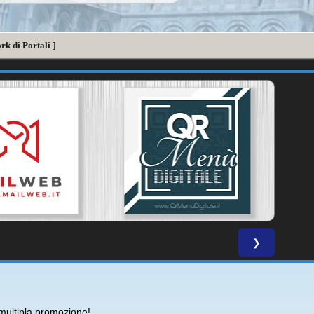
rk di Portali
]
❯
ultipla promozione!