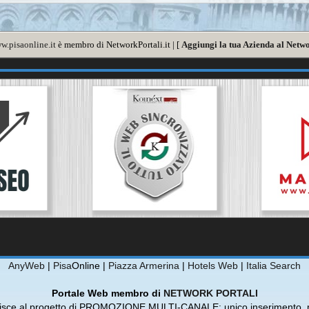
w.pisaonline.it
è membro di NetworkPortali.it | [
Aggiungi la tua Azienda al Netwo
AnyWeb
|
Pisa
Online |
Piazza Armerina
|
Hotels Web
|
Italia Search
Portale Web membro di
NETWORK PORTALI
risce al progetto di PROMOZIONE MULTI-CANALE: unico inserimento, m