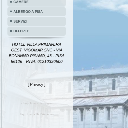
CAMERE
ALBERGO A PISA
SERVIZI
OFFERTE
HOTEL VILLA PRIMAVERA
GEST. VIGOMAR SNC - VIA
BONANNO PISANO, 43 - PISA
56126 - P.IVA: 01210330500
[
Privacy
]
cheap hotels pisa tower
Tag Hotel Villa Primavera