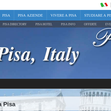
PISA
PISA AZIENDE
VIVERE A PISA
STUDIARE A PI
PISA DIRECTORY
PISA HOTEL
PISA INFO
OFFERTE
EVE
a Pisa