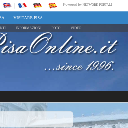
Powered by
NETWORK PORTALI
SA
VISITARE PISA
NTI
INFORMAZIONI
FOTO
VIDEO
Share