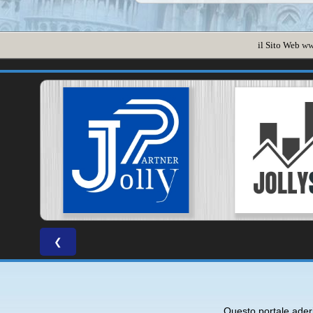
il Sito Web
ww
❮
Questo portale ade