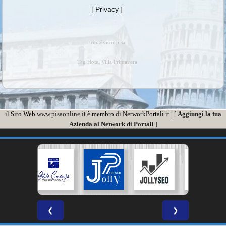
[
Privacy
]
tripadvisor pisa
Tag Hotel Villa Primavera
il Sito Web
www.pisaonline.it
è membro di NetworkPortali.it | [
Aggiungi la tua
Azienda al Network di Portali
]
❮
❯