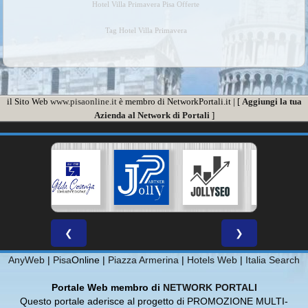
Hotel Villa Primavera Pisa Offerte
Tag Hotel Villa Primavera
il Sito Web
www.pisaonline.it
è membro di NetworkPortali.it | [
Aggiungi la tua
Azienda al Network di Portali
]
❮
❯
AnyWeb
|
Pisa
Online |
Piazza Armerina
|
Hotels Web
|
Italia Search
Portale Web membro di
NETWORK PORTALI
Questo portale aderisce al progetto di PROMOZIONE MULTI-