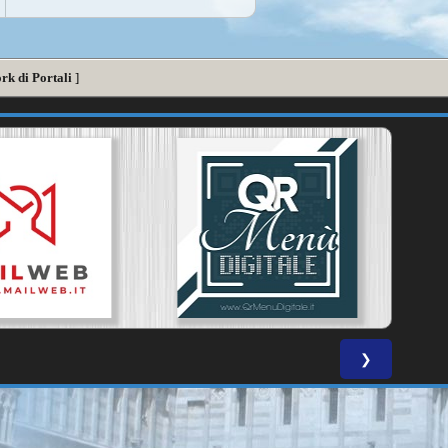
rk di Portali
]
❯