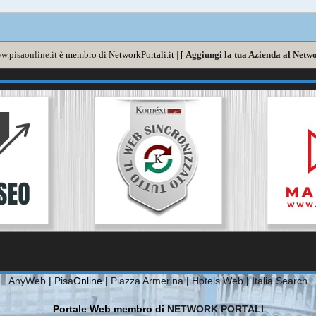
w.pisaonline.it
è membro di NetworkPortali.it | [
Aggiungi la tua Azienda al Netwo
AnyWeb
|
Pisa
Online |
Piazza Armerina
|
Hotels Web
|
Italia Search
Portale Web membro di
NETWORK PORTALI