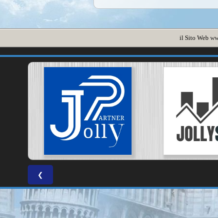
il Sito Web
ww
❮