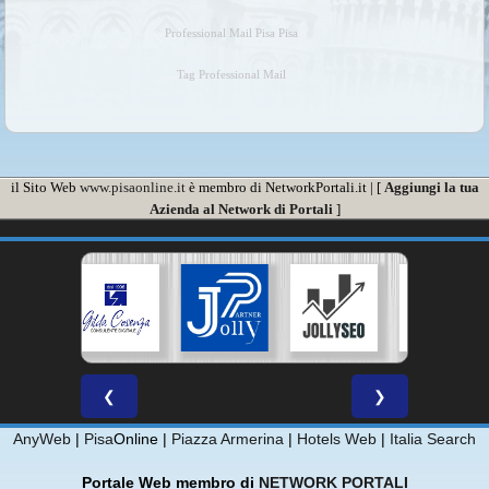
Professional Mail Pisa Pisa
Tag Professional Mail
il Sito Web
www.pisaonline.it
è membro di NetworkPortali.it | [
Aggiungi la tua
Azienda al Network di Portali
]
❮
❯
AnyWeb
|
Pisa
Online |
Piazza Armerina
|
Hotels Web
|
Italia Search
Portale Web membro di
NETWORK PORTALI