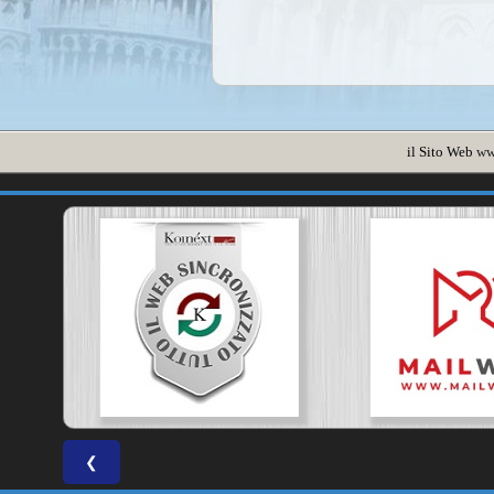
il Sito Web
ww
❮