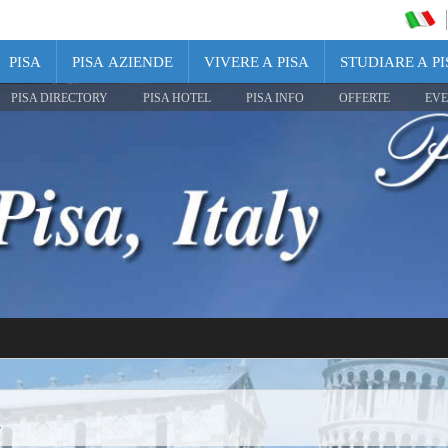
PISA
PISA AZIENDE
VIVERE A PISA
STUDIARE A PI
PISA DIRECTORY
PISA HOTEL
PISA INFO
OFFERTE
EVE