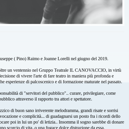
seppe ( Pino) Raimo e Joanne Lorelli nel giugno del 2019.
 oltre un ventennio nel Gruppo Teatrale IL CANOVACCIO, in virtù
ecisione di vivere l'arte di fare teatro in maniera più profonda e
che esperienze di palcoscenico e di formazione maturate nel passato.
ponsabilità di "servitori del pubblico".. curare, privilegiare, come
ubblico attraverso il rapporto tra attori e spettatore.
izzico di buon sano irriverente melodramma, grandi risate e sorrisi
ocazione e complicità... di guadagnarsi un posto fra i ricordi dello
vocare poi in lui un po' di letizia.. Insomma il sogno sarebbe di donare
uno scorcio di vita..o una fugace dolce distrazione da essa.