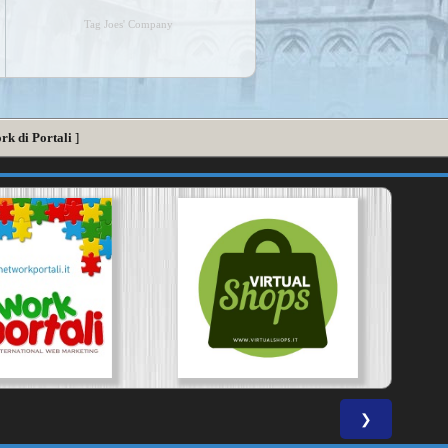
Tag Joes' Company
rk di Portali
]
❯