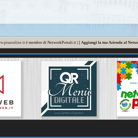
w.pisaonline.it
è membro di NetworkPortali.it | [
Aggiungi la tua Azienda al Netwo