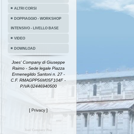
ALTRI CORSI
DOPPIAGGIO - WORKSHOP
INTENSIVO - LIVELLO BASE
VIDEO
DOWNLOAD
Joes' Company di Giuseppe
Raimo - Sede legale Piazza
Ermenegildo Santoni n. 27 -
C.F. RMAGPP56M05F104F -
P.IVA 02446940500
[
Privacy
]
Joes' Company Pisa