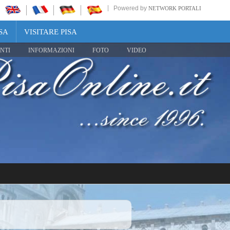
Powered by
NETWORK PORTALI
SA
VISITARE PISA
NTI
INFORMAZIONI
FOTO
VIDEO
Share