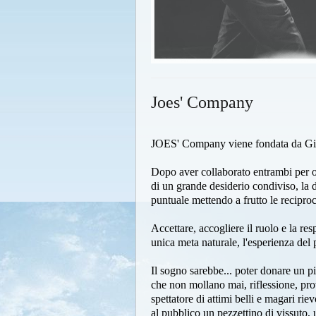
Joes' Company
JOES' Company viene fondata da Giu
Dopo aver collaborato entrambi per
di un grande desiderio condiviso, la d
puntuale mettendo a frutto le recipro
Accettare, accogliere il ruolo e la res
unica meta naturale, l'esperienza del p
Il sogno sarebbe... poter donare un p
che non mollano mai, riflessione, prov
spettatore di attimi belli e magari rie
al pubblico un pezzettino di vissuto, 