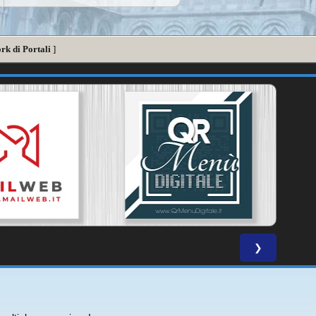
rk di Portali
]
❯