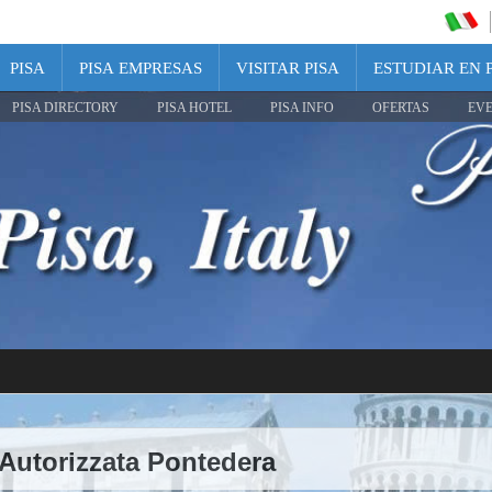
PISA
PISA EMPRESAS
VISITAR PISA
ESTUDIAR EN 
PISA DIRECTORY
PISA HOTEL
PISA INFO
OFERTAS
EV
 Autorizzata Pontedera