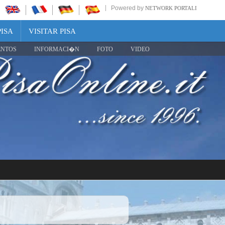
Powered by
NETWORK PORTALI
PISA
VISITAR PISA
ENTOS
INFORMACI�N
FOTO
VIDEO
Share