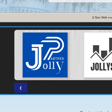
il Sito Web
ww
❮