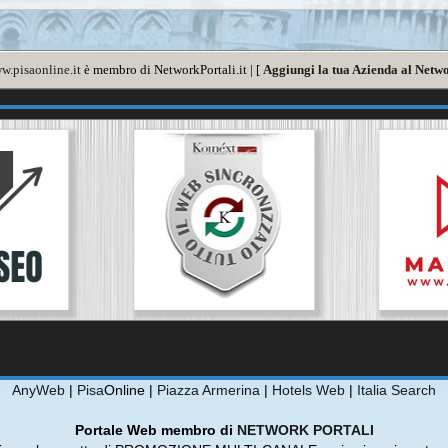
w.pisaonline.it
è membro di NetworkPortali.it | [
Aggiungi la tua Azienda al Netwo
AnyWeb
|
Pisa
Online |
Piazza Armerina
|
Hotels Web
|
Italia Search
Portale Web membro di
NETWORK PORTALI