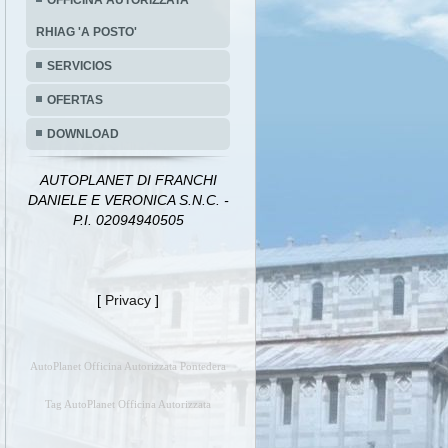
OFFICINA AUTORIZZATA
RHIAG 'A POSTO'
SERVICIOS
OFERTAS
DOWNLOAD
AUTOPLANET DI FRANCHI
DANIELE E VERONICA S.N.C. -
P.I. 02094940505
[
Privacy
]
AutoPlanet Officina Autorizzata Pontedera
Tag AutoPlanet Officina Autorizzata