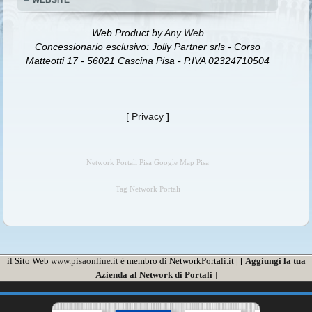
Web Product by
Any Web
Concessionario esclusivo: Jolly Partner srls - Corso
Matteotti 17 - 56021 Cascina Pisa - P.IVA 02324710504
[
Privacy
]
Network Portali Pisa Google Map Pisa
Tag Network Portali
il Sito Web
www.pisaonline.it
è membro di NetworkPortali.it | [
Aggiungi la tua
Azienda al Network di Portali
]