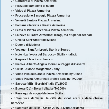
Cattedrale di Piazza Armerina
Piazzese campione di nuoto
Video di Piazza Armerina
Processione 2 maggio Piazza Armerina
Venerdì Santo a Piazza Armerina
Fontana ritrovata a Piazza Armerina
Festa di Piazza Vecchia a Piazza Armerina
La neve a Piazza Armerina: disagi, ma stupendi scenari
Chiesa Sant'Ambrogio Milano
Duomo di Modena
Voyager Sant'Ambrogio Storia e Segreti
Noto - La favola del Barocco - Sicilia - Italia.it
Ragusa Ibla e il suo barocco
Piero & Alberto Angela storia La Reggia di Caserta
Sicilia: Aidone Morgantina - italy
Video Villa del Casale Piazza Armerina by Ulisse
Video Piazza Armerina Borghi d'Italia by TV2000
Savoca (ME) - Borghi d'Italia (Tv2000)
Butera (CL) - Borghi d'Italia (Tv2000)
Paesaggi da sogno Madonie Sicilia
Sambuca di Sicilia, la città dei vicoli arabi e delle chiese
barocche
Sambuca di Sicilia - Sicilia 2015 - Living Agrigento