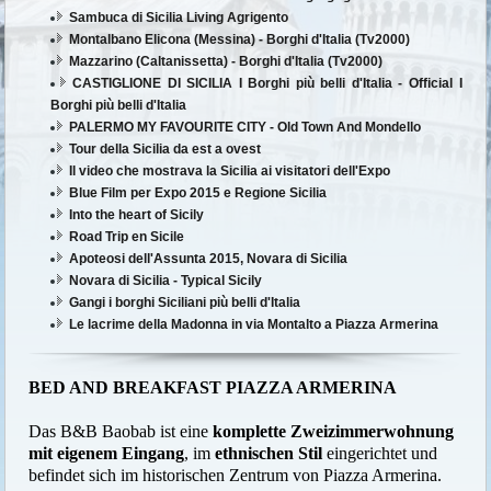
Sambuca di Sicilia Living Agrigento
Montalbano Elicona (Messina) - Borghi d'Italia (Tv2000)
Mazzarino (Caltanissetta) - Borghi d'Italia (Tv2000)
CASTIGLIONE DI SICILIA I Borghi più belli d'Italia - Official I
Borghi più belli d'Italia
PALERMO MY FAVOURITE CITY - Old Town And Mondello
Tour della Sicilia da est a ovest
Il video che mostrava la Sicilia ai visitatori dell'Expo
Blue Film per Expo 2015 e Regione Sicilia
Into the heart of Sicily
Road Trip en Sicile
Apoteosi dell'Assunta 2015, Novara di Sicilia
Novara di Sicilia - Typical Sicily
Gangi i borghi Siciliani più belli d'Italia
Le lacrime della Madonna in via Montalto a Piazza Armerina
BED AND BREAKFAST PIAZZA ARMERINA
Das B&B Baobab ist eine
komplette Zweizimmerwohnung
mit eigenem Eingang
, im
ethnischen Stil
eingerichtet und
befindet sich im historischen Zentrum von Piazza Armerina.