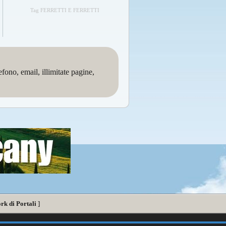
Tag FERRETTI E FERRETTI
no, email, illimitate pagine,
rk di Portali
]