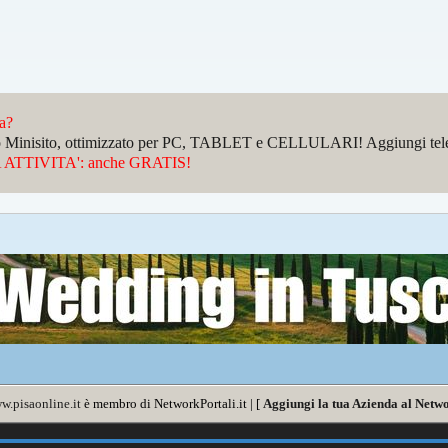
da?
sto Minisito, ottimizzato per PC, TABLET e CELLULARI! Aggiungi telefo
ATTIVITA': anche GRATIS!
w.pisaonline.it
è membro di NetworkPortali.it | [
Aggiungi la tua Azienda al Netwo