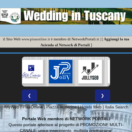
il Sito Web
www.pisaonline.it
è membro di NetworkPortali.it | [
Aggiungi la tua
Azienda al Network di Portali
]
❮
❯
AnyWeb
|
Pisa
Online |
Piazza Armerina
|
Hotels Web
|
Italia Search
Portale Web membro di
NETWORK PORTALI
Questo portale aderisce al progetto di PROMOZIONE MULTI-
CANALE: unico inserimento, multipla promozione!