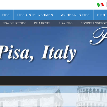
PISA
PISA UNTERNEHMEN
WOHNEN IN PISA
STUDI
PISA DIRECTORY
PISA HOTEL
PISA INFO
SONDERANGEBOT